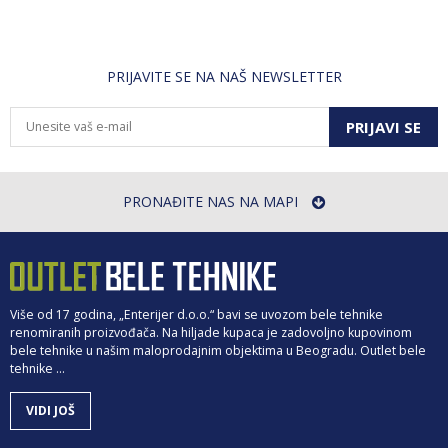
PRIJAVITE SE NA NAŠ NEWSLETTER
PRIJAVI SE
PRONAĐITE NAS NA MAPI
Više od 17 godina, „Enterijer d.o.o.“ bavi se uvozom bele tehnike
renomiranih proizvođača. Na hiljade kupaca je zadovoljno kupovinom
bele tehnike u našim maloprodajnim objektima u Beogradu. Outlet bele
tehnike ...
VIDI JOŠ