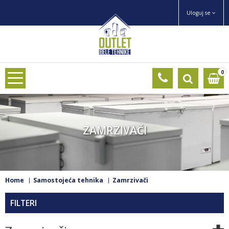
Uloguj se
0
ZAMRZIVAČI
Home
Samostojeća tehnika
Zamrzivači
FILTERI