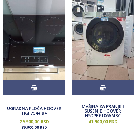
MAŠINA ZA PRANJE I
UGRADNA PLOČA HOOVER
SUŠENJE HOOVER
HGI 7544 B4
H5DPB6106AMBC
29.900,
00
RSD
41.900,
00
RSD
39.900,
00
RSD