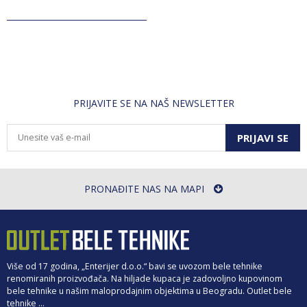
PRIJAVITE SE NA NAŠ NEWSLETTER
PRIJAVI SE
PRONAĐITE NAS NA MAPI
Više od 17 godina, „Enterijer d.o.o.“ bavi se uvozom bele tehnike
renomiranih proizvođača. Na hiljade kupaca je zadovoljno kupovinom
bele tehnike u našim maloprodajnim objektima u Beogradu. Outlet bele
tehnike ...