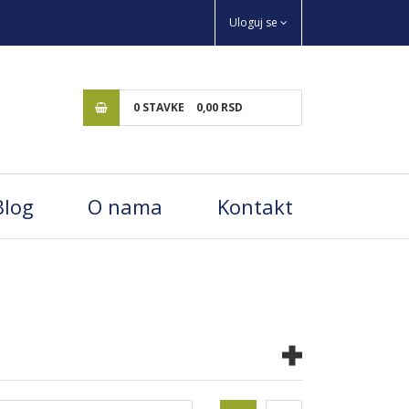
Uloguj se
0
STAVKE
0,
00
RSD
Blog
O nama
Kontakt