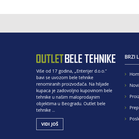
BRZI 
Više od 17 godina, „Enterijer d.o.o.“
Hom
bavi se uvozom bele tehnike
renomiranih proizvođača. Na hiljade
Novi
kupaca je zadovoljno kupovinom bele
Proi
tehnike u našim maloprodajnim
objektima u Beogradu. Outlet bele
Prep
tehnike ...
Posl
VIDI JOŠ