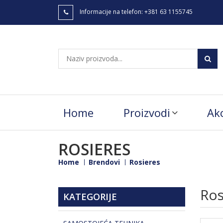
Informacije na telefon:
+381 63 1155745
Home
Proizvodi
Akc
ROSIERES
Home
Brendovi
Rosieres
Ros
KATEGORIJE