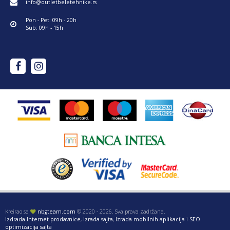
info@outletbeletehnike.rs
Pon - Pet: 09h - 20h
Sub: 09h - 15h
Kreirao sa
nbgteam.com
© 2020 - 2026. Sva prava zadržana.
Izdrada Internet prodavnice
,
Izrada sajta
,
Izrada mobilnih aplikacija
i
SEO
optimizacija sajta