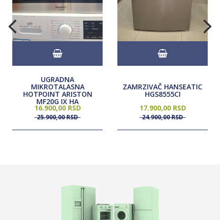
UGRADNA
MIKROTALASNA
ZAMRZIVAČ HANSEATIC
HOTPOINT ARISTON
HGS8555CI
MF20G IX HA
16.900,
00
RSD
17.900,
00
RSD
25.900,
00
RSD
24.900,
00
RSD