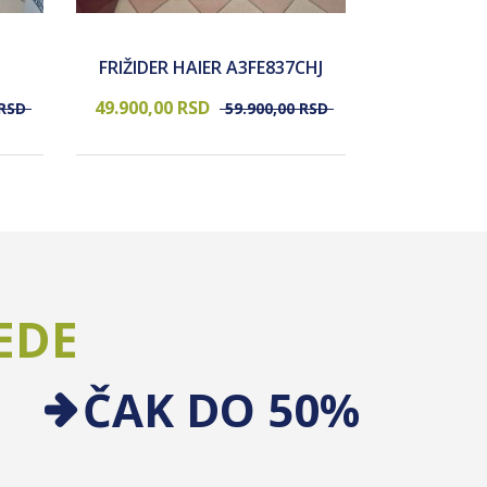
FRIŽIDER 
FRIŽIDER HAIER A3FE837CHJ
HAF
49.900,
00
RSD
44.900,
00
RSD
59.900,
00
RSD
EDE
ČAK DO 50%