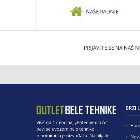
NAŠE RADNJE
PRIJAVITE SE NA NAŠ 
BRZI 
Više od 17 godina, „Enterijer d.o.o.“
Hom
bavi se uvozom bele tehnike
renomiranih proizvođača. Na hiljade
Novi