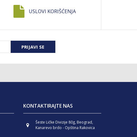
USLOVI KORIŠĆENJA
PRIJAVI SE
KONTAKTIRAJTE NAS
Šeste Ličke Divizije 80g, Beograd,
Kanarevo brdo - Opština Rakovica