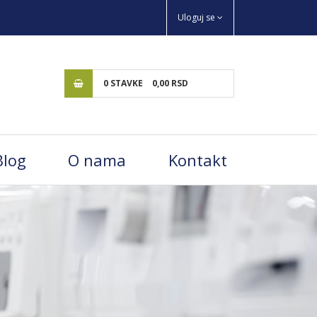
Uloguj se
0
STAVKE
0,
00
RSD
Blog
O nama
Kontakt