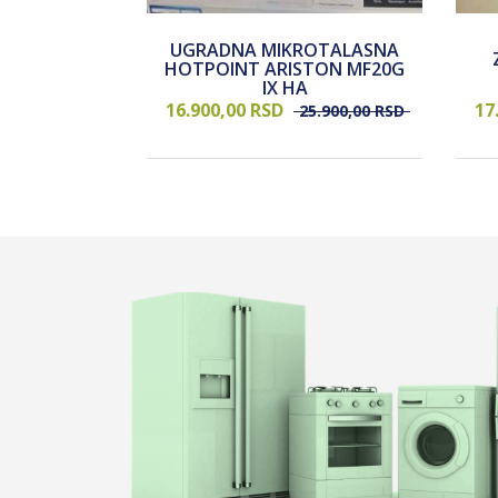
UGRADNA MIKROTALASNA
DER CANDY
HOTPOINT ARISTON MF20G
EI
IX HA
16.900,
00
RSD
17
2.900,
00
RSD
25.900,
00
RSD