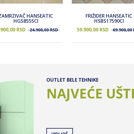
ZAMRZIVAČ HANSEATIC
FRIŽIDER HANSEATIC
HGS8555CI
HSBS17590CI
.900,
00
RSD
59.900,
00
RSD
24.900,
00
RSD
69.900,
00
OUTLET BELE TEHNIKE
NAJVEĆE UŠT
VIDI JOŠ