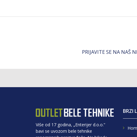
PRIJAVITE SE NA NAŠ 
BRZI 
Više od 17 godina, „Enterijer d.o.o.“
Hom
bavi se uvozom bele tehnike