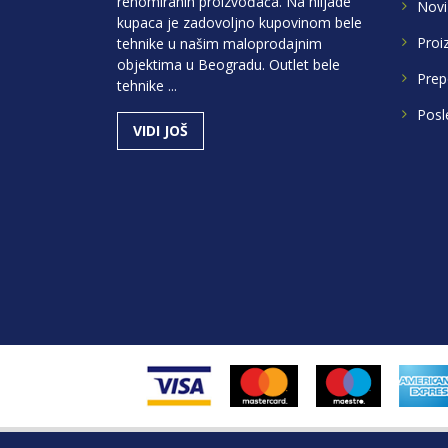
renomiranih proizvođača. Na hiljade
Novi
kupaca je zadovoljno kupovinom bele
Proi
tehnike u našim maloprodajnim
objektima u Beogradu. Outlet bele
Prep
tehnike ...
Posl
VIDI JOŠ