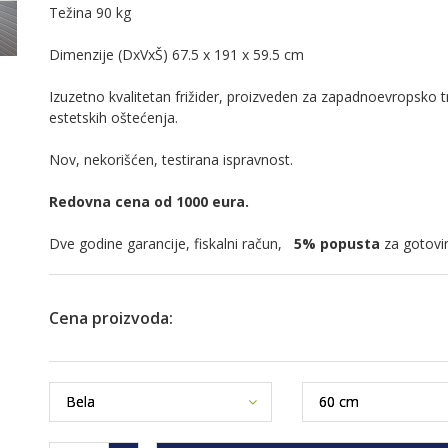
Težina 90 kg
Dimenzije (DxVxŠ) 67.5 x 191 x 59.5 cm
Izuzetno kvalitetan frižider, proizveden za zapadnoevropsko t
estetskih oštećenja.
Nov, nekorišćen, testirana ispravnost.
Redovna cena od 1000 eura.
Dve godine garancije, fiskalni račun,
5% popusta
za gotovi
Cena proizvoda: