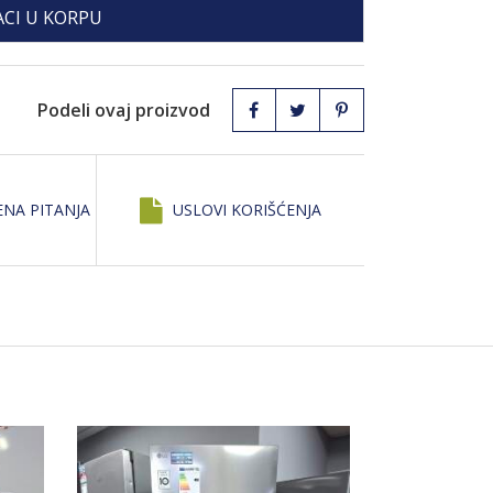
CI U KORPU
Podeli ovaj proizvod
ENA PITANJA
USLOVI KORIŠĆENJA