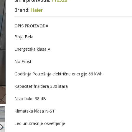
Šifra proizvoda:
110528
Brend:
Haier
OPIS PROIZVODA
Boja Bela
Energetska klasa A
No Frost
Godišnja Potrošnja električne energije 66 kWh
Kapacitet frižidera 330 litara
Nivo buke 38 dB
Klimatska klasa N-ST
Led unutrašnje osvetljenje