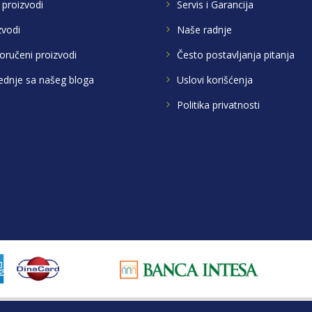
 proizvodi
Servis i Garancija
zvodi
Naše radnje
oručeni proizvodi
Često postavljanja pitanja
ednje sa našeg bloga
Uslovi korišćenja
Politika privatnosti