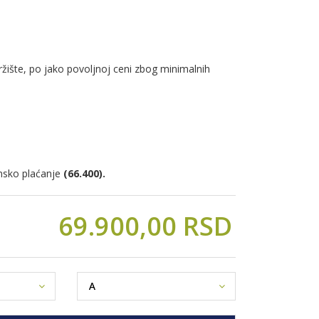
ržište, po jako povoljnoj ceni zbog minimalnih
nsko plaćanje
(66.400).
69.900,
00
RSD