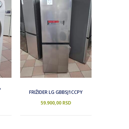
P
SUDO M
FRIŽIDER LG GBBSJ1CCPY
SM
59.900,
00
RSD
47.