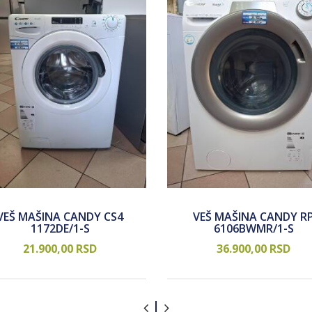
VEŠ MAŠINA CANDY CS4
VEŠ MAŠINA CANDY R
1172DE/1-S
6106BWMR/1-S
21.900,
00
RSD
36.900,
00
RSD