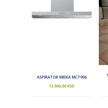
A HAIER
ASPIRATOR MIDEA MCT906
X (2)
RSD
13.900,
00
RSD