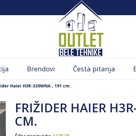
ija
Brendovi
Česta pitanja
žider Haier H3R-330WNA , 191 cm.
FRIŽIDER HAIER H3R
CM.