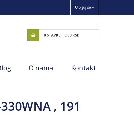
Uloguj se
0
STAVKE
0,
00
RSD
Blog
O nama
Kontakt
-330WNA , 191