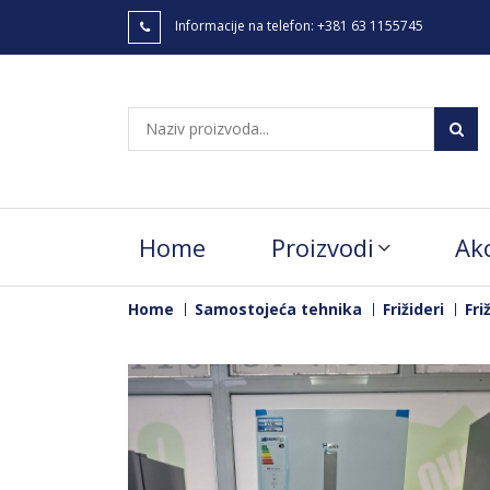
Informacije na telefon:
+381 63 1155745
Home
Proizvodi
Akc
Home
Samostojeća tehnika
Frižideri
Fri