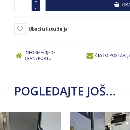
+
UBA
-
Ubaci u listu želja
INFORMACIJE O
ČESTO POSTAVLJ
TRANSPORTU
POGLEDAJTE JOŠ...