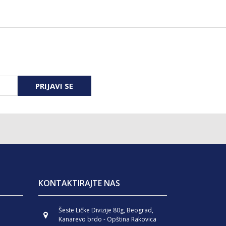
PRIJAVI SE
KONTAKTIRAJTE NAS
Šeste Ličke Divizije 80g, Beograd,
Kanarevo brdo - Opština Rakovica