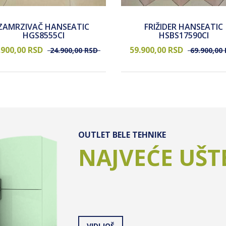
ZAMRZIVAČ HANSEATIC
FRIŽIDER HANSEATIC
HGS8555CI
HSBS17590CI
.900,
00
RSD
59.900,
00
RSD
24.900,
00
RSD
69.900,
00
OUTLET BELE TEHNIKE
NAJVEĆE UŠT
VIDI JOŠ