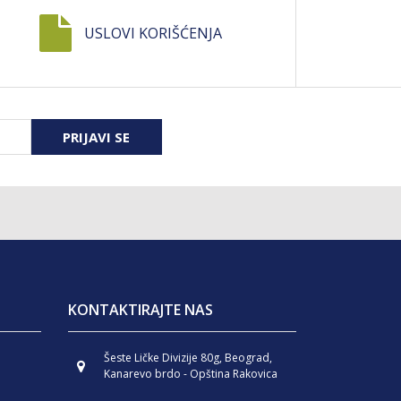
USLOVI KORIŠĆENJA
PRIJAVI SE
KONTAKTIRAJTE NAS
Šeste Ličke Divizije 80g, Beograd,
Kanarevo brdo - Opština Rakovica