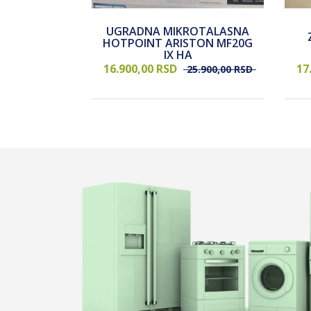
UGRADNA MIKROTALASNA
DER CANDY
HOTPOINT ARISTON MF20G
EI
IX HA
16.900,
00
RSD
17
2.900,
00
RSD
25.900,
00
RSD