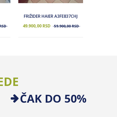
FRIŽIDER 
FRIŽIDER HAIER A3FE837CHJ
HAF
49.900,
00
RSD
44.900,
00
RSD
59.900,
00
RSD
EDE
ČAK DO 50%