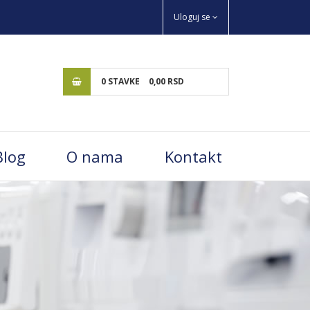
Uloguj se
0
STAVKE
0,
00
RSD
Blog
O nama
Kontakt