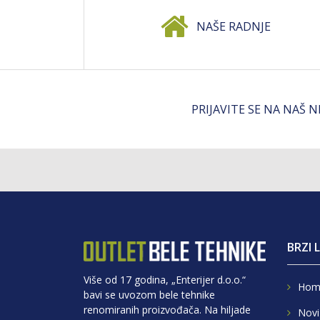
NAŠE RADNJE
PRIJAVITE SE NA NAŠ 
BRZI 
Više od 17 godina, „Enterijer d.o.o.“
Hom
bavi se uvozom bele tehnike
renomiranih proizvođača. Na hiljade
Novi