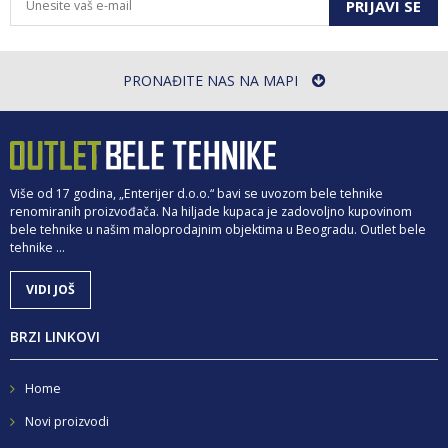
PRIJAVI SE
PRONAĐITE NAS NA MAPI
Više od 17 godina, „Enterijer d.o.o.“ bavi se uvozom bele tehnike
renomiranih proizvođača. Na hiljade kupaca je zadovoljno kupovinom
bele tehnike u našim maloprodajnim objektima u Beogradu. Outlet bele
tehnike ...
VIDI JOŠ
BRZI LINKOVI
Home
Novi proizvodi