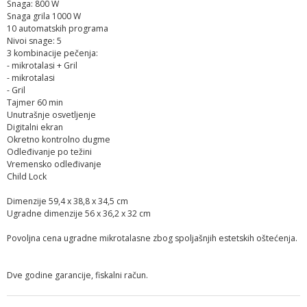
Snaga: 800 W
Snaga grila 1000 W
10 automatskih programa
Nivoi snage: 5
3 kombinacije pečenja:
- mikrotalasi + Gril
- mikrotalasi
- Gril
Tajmer 60 min
Unutrašnje osvetljenje
Digitalni ekran
Okretno kontrolno dugme
Odleđivanje po težini
Vremensko odleđivanje
Child Lock
Dimenzije
59,4 x 38,8 x 34,5 cm
Ugradne dimenzije
56 x 36,2 x 32 cm
Povoljna cena ugradne mikrotalasne zbog spoljašnjih estetskih oštećenja.
Dve godine garancije, fiskalni račun.