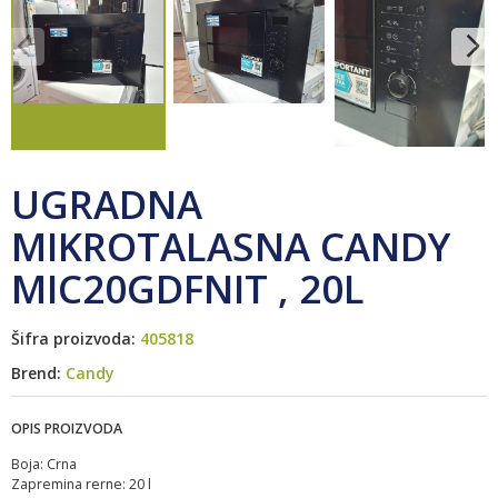
UGRADNA
MIKROTALASNA CANDY
MIC20GDFNIT , 20L
Šifra proizvoda:
405818
Brend:
Candy
OPIS PROIZVODA
Boja: Crna
Zapremina rerne: 20 l