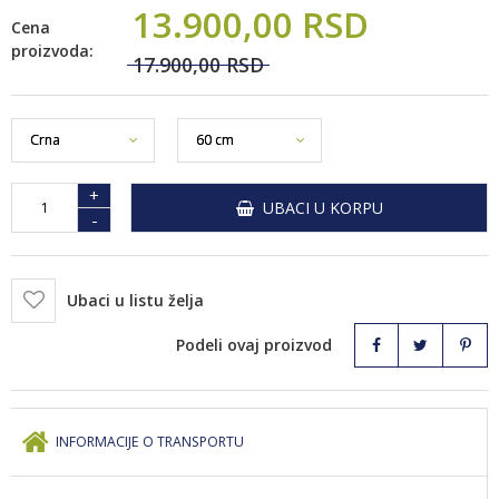
13.900,
00
RSD
Cena
proizvoda:
17.900,
00
RSD
+
UBACI U KORPU
-
Ubaci u listu želja
Podeli ovaj proizvod
INFORMACIJE O TRANSPORTU