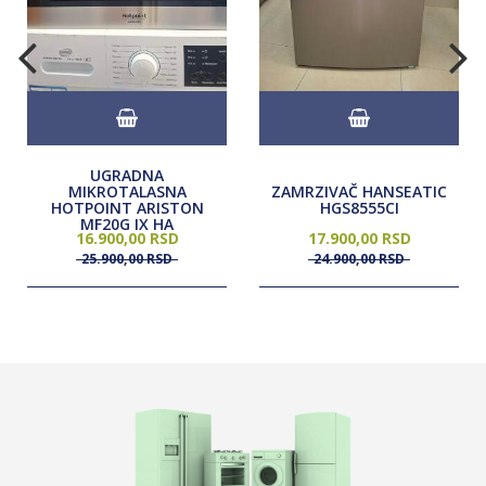
UGRADNA
MIKROTALASNA
ZAMRZIVAČ HANSEATIC
HOTPOINT ARISTON
HGS8555CI
MF20G IX HA
16.900,
00
RSD
17.900,
00
RSD
25.900,
00
RSD
24.900,
00
RSD