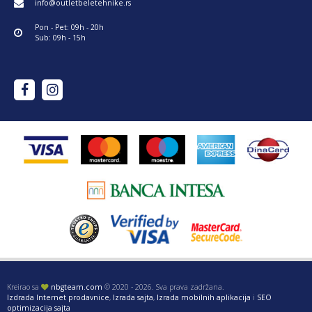
info@outletbeletehnike.rs
Pon - Pet: 09h - 20h
Sub: 09h - 15h
Kreirao sa
nbgteam.com
© 2020 - 2026. Sva prava zadržana.
Izdrada Internet prodavnice
,
Izrada sajta
,
Izrada mobilnih aplikacija
i
SEO
optimizacija sajta