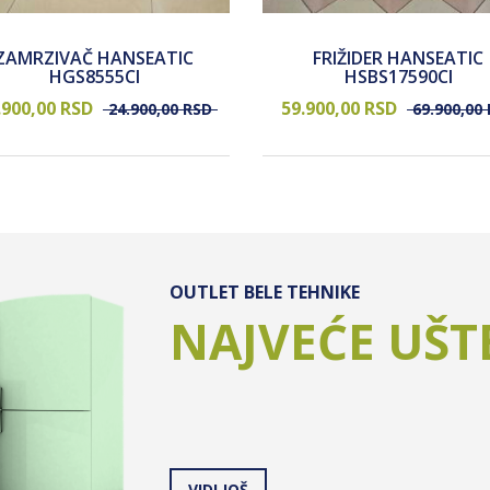
ZAMRZIVAČ HANSEATIC
FRIŽIDER HANSEATIC
HGS8555CI
HSBS17590CI
.900,
00
RSD
59.900,
00
RSD
24.900,
00
RSD
69.900,
00
OUTLET BELE TEHNIKE
NAJVEĆE UŠT
VIDI JOŠ