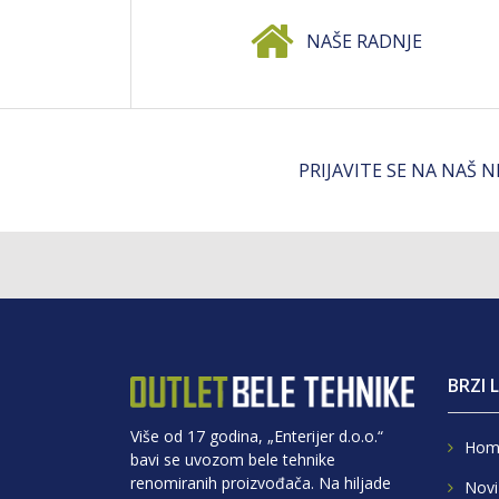
NAŠE RADNJE
PRIJAVITE SE NA NAŠ 
BRZI 
Više od 17 godina, „Enterijer d.o.o.“
Hom
bavi se uvozom bele tehnike
renomiranih proizvođača. Na hiljade
Novi