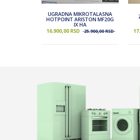
UGRADNA MIKROTALASNA
DER CANDY
HOTPOINT ARISTON MF20G
EI
IX HA
16.900,
00
RSD
17
2.900,
00
RSD
25.900,
00
RSD