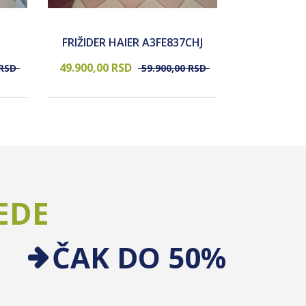
FRIŽIDER 
FRIŽIDER HAIER A3FE837CHJ
HAF
49.900,
00
RSD
44.900,
00
RSD
59.900,
00
RSD
EDE
ČAK DO 50%