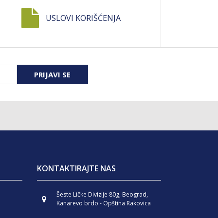
USLOVI KORIŠĆENJA
PRIJAVI SE
KONTAKTIRAJTE NAS
Šeste Ličke Divizije 80g, Beograd,
Kanarevo brdo - Opština Rakovica