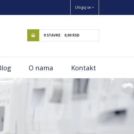
Uloguj se
0
STAVKE
0,
00
RSD
Blog
O nama
Kontakt