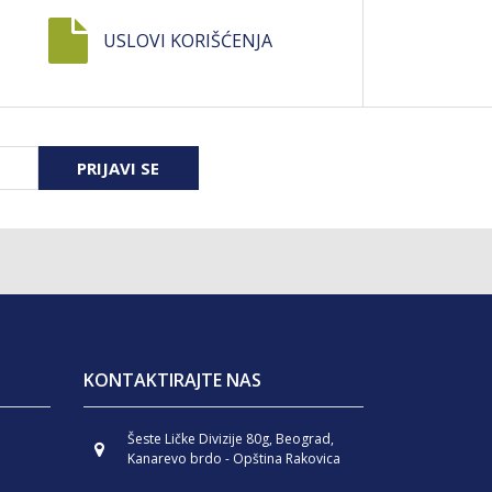
USLOVI KORIŠĆENJA
PRIJAVI SE
KONTAKTIRAJTE NAS
Šeste Ličke Divizije 80g, Beograd,
Kanarevo brdo - Opština Rakovica