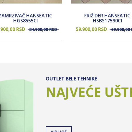
ZAMRZIVAČ HANSEATIC
FRIŽIDER HANSEATIC
HGS8555CI
HSBS17590CI
.900,
00
RSD
59.900,
00
RSD
24.900,
00
RSD
69.900,
00
OUTLET BELE TEHNIKE
NAJVEĆE UŠT
VIDI JOŠ