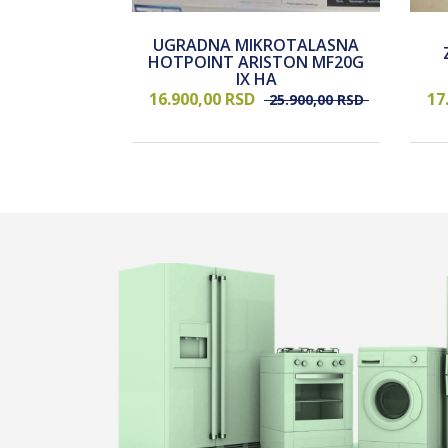
UGRADNA MIKROTALASNA
DER CANDY
HOTPOINT ARISTON MF20G
EI
IX HA
16.900,
00
RSD
17
2.900,
00
RSD
25.900,
00
RSD