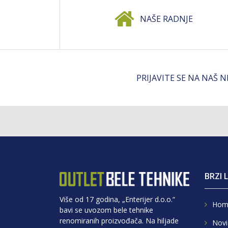
NAŠE RADNJE
PRIJAVITE SE NA NAŠ 
BRZI 
Više od 17 godina, „Enterijer d.o.o.“
Hom
bavi se uvozom bele tehnike
renomiranih proizvođača. Na hiljade
Novi