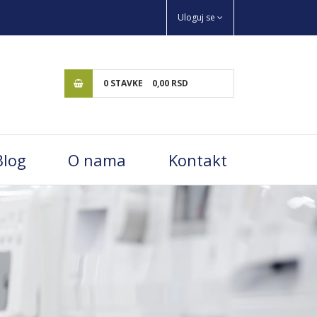
Uloguj se
0
STAVKE
0,
00
RSD
Blog
O nama
Kontakt