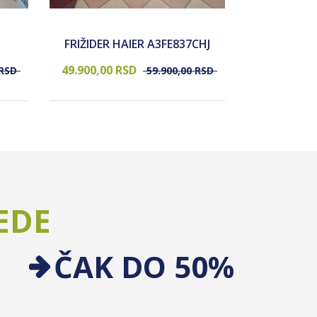
FRIŽIDER 
FRIŽIDER HAIER A3FE837CHJ
HAF
49.900,
00
RSD
44.900,
00
RSD
59.900,
00
RSD
EDE
ČAK DO 50%