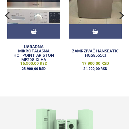
UGRADNA
MIKROTALASNA
ZAMRZIVAČ HANSEATIC
HOTPOINT ARISTON
HGS8555CI
MF20G IX HA
16.900,
00
RSD
17.900,
00
RSD
25.900,
00
RSD
24.900,
00
RSD