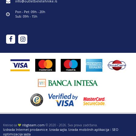
info@outletbeletehnike.rs
Pon - Pet: 09h - 20h
Sub: 09h - 15h
Kreirao sa
nbgteam.com
© 2020 - 2026. Sva prava zadržana.
Izdrada Internet prodavnice
,
Izrada sajta
,
Izrada mobilnih aplikacija
i
SEO
optimizacija sajta