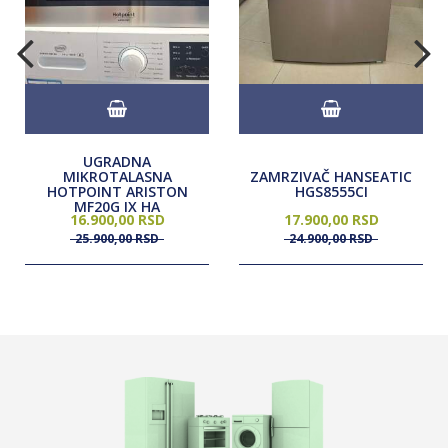
UGRADNA
MIKROTALASNA
ZAMRZIVAČ HANSEATIC
HOTPOINT ARISTON
HGS8555CI
MF20G IX HA
16.900,
00
RSD
17.900,
00
RSD
25.900,
00
RSD
24.900,
00
RSD