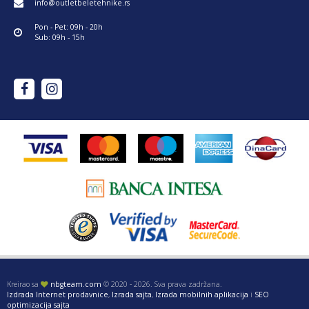
info@outletbeletehnike.rs
Pon - Pet: 09h - 20h
Sub: 09h - 15h
Kreirao sa
nbgteam.com
© 2020 - 2026. Sva prava zadržana.
Izdrada Internet prodavnice
,
Izrada sajta
,
Izrada mobilnih aplikacija
i
SEO
optimizacija sajta