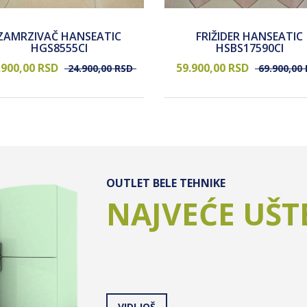
ZAMRZIVAČ HANSEATIC
FRIŽIDER HANSEATIC
HGS8555CI
HSBS17590CI
.900,
00
RSD
59.900,
00
RSD
24.900,
00
RSD
69.900,
00
OUTLET BELE TEHNIKE
NAJVEĆE UŠT
VIDI JOŠ