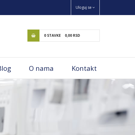
Uloguj se
0
STAVKE
0,
00
RSD
Blog
O nama
Kontakt