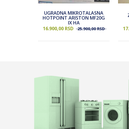
UGRADNA MIKROTALASNA
DER CANDY
HOTPOINT ARISTON MF20G
EI
IX HA
16.900,
00
RSD
17
2.900,
00
RSD
25.900,
00
RSD