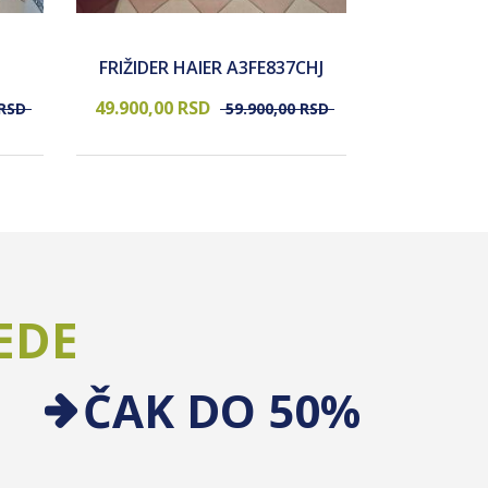
FRIŽIDER 
FRIŽIDER HAIER A3FE837CHJ
HAF
49.900,
00
RSD
44.900,
00
RSD
59.900,
00
RSD
EDE
ČAK DO 50%