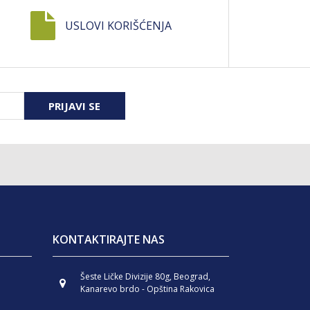
USLOVI KORIŠĆENJA
PRIJAVI SE
KONTAKTIRAJTE NAS
Šeste Ličke Divizije 80g, Beograd,
Kanarevo brdo - Opština Rakovica