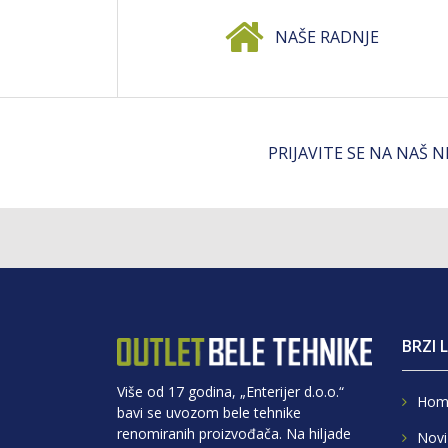
NAŠE RADNJE
PRIJAVITE SE NA NAŠ 
BRZI 
Više od 17 godina, „Enterijer d.o.o.“
Hom
bavi se uvozom bele tehnike
renomiranih proizvođača. Na hiljade
Novi